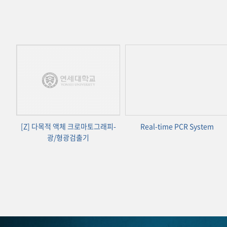
[Z] 다목적 액체 크로마토그래피-
Real-time PCR System
광/형광검출기