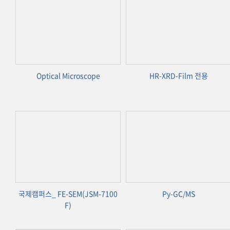
Optical Microscope
HR-XRD-Film 전용
국제캠퍼스_ FE-SEM(JSM-7100
Py-GC/MS
F)