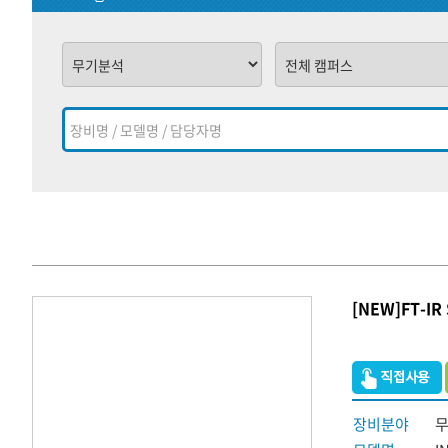
[NEW]FT-IR
장비분야