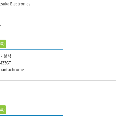
tsuka Electronics
r
무기분석
M33GT
uantachrome