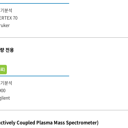
무기분석
ERTEX 70
ruker
미량 전용
무기분석
900
gilent
ctively Coupled Plasma Mass Spectrometer)