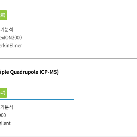
무기분석
exION2000
erkinElmer
iple Quadrupole ICP-MS)
무기분석
900
gilent