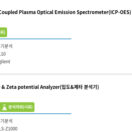
 Coupled Plasma Optical Emission Spectrometer(ICP-OES)
무기분석
110
gilent
ze & Zeta potential Analyzer(입도&제타 분석기)
무기분석
LS-Z1000