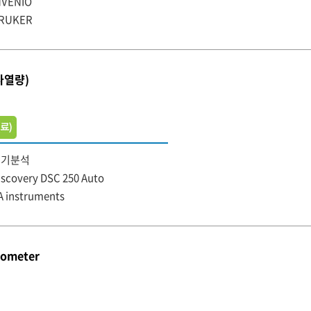
NVENIO
RUKER
사열량)
무기분석
iscovery DSC 250 Auto
A instruments
rometer