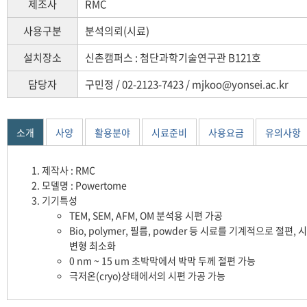
제조사
RMC
사용구분
분석의뢰(시료)
설치장소
신촌캠퍼스 : 첨단과학기술연구관 B121호
담당자
구민정 / 02-2123-7423 / mjkoo@yonsei.ac.kr
소개
사양
활용분야
시료준비
사용요금
유의사항
제작사 : RMC
모델명 : Powertome
기기특성
TEM, SEM, AFM, OM 분석용 시편 가공
Bio, polymer, 필름, powder 등 시료를 기계적으로 절편, 
변형 최소화
0 nm ~ 15 um 초박막에서 박막 두께 절편 가능
극저온(cryo)상태에서의 시편 가공 가능