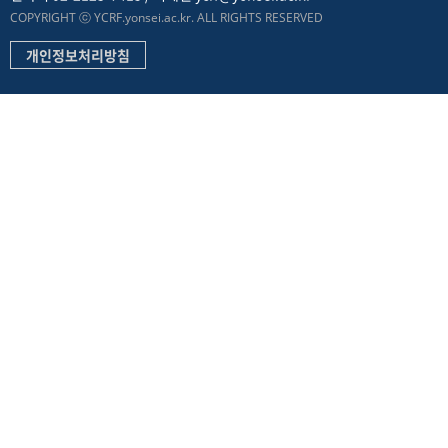
COPYRIGHT ⓒ YCRF.yonsei.ac.kr. ALL RIGHTS RESERVED
개인정보처리방침