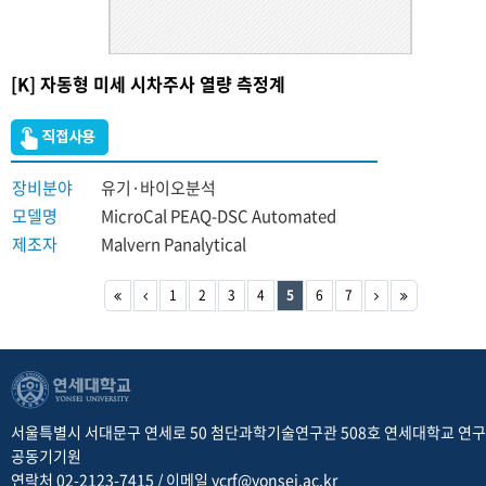
[K] 자동형 미세 시차주사 열량 측정계
장비분야
유기·바이오분석
모델명
MicroCal PEAQ-DSC Automated
제조자
Malvern Panalytical
1
2
3
4
5
6
7
서울특별시 서대문구 연세로 50 첨단과학기술연구관 508호 연세대학교 연
공동기기원
연락처 02-2123-7415 / 이메일 ycrf@yonsei.ac.kr