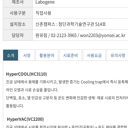
제조사
Labogene
사용구분
직접사용
설치장소
신촌캠퍼스 : 첨단과학기술연구관 514호
담당자
원유림 / 02-2123-3965 / won2203@yonsei.ac.kr
소개
사양
활용분야
시료준비
사용요금
유의사항
HyperCOOL(HC3110)
진공 상태에서 용매를 기화시키고, 발생한 증기는 Cooling trap에서 즉시 응축해
라인 오염과 시료 손실을 줄입니다.
단백질, 효소, 열 민감성 고분자 등 온도 변화에 민감한 생체·재료 시료의 전처리
활용됩니다.
HyperVAC(VC2200)
진공 상태에서 시료를 회전시키며 원심력 + 음압(진공펌프) + 온도 제어를 결합한