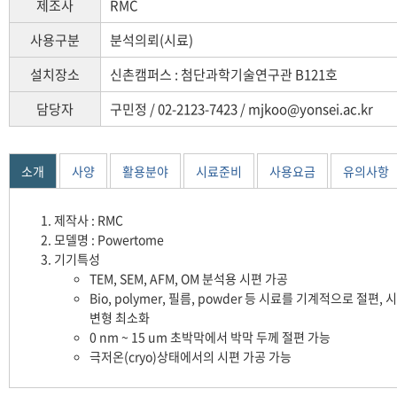
제조사
RMC
사용구분
분석의뢰(시료)
설치장소
신촌캠퍼스 : 첨단과학기술연구관 B121호
담당자
구민정 / 02-2123-7423 / mjkoo@yonsei.ac.kr
소개
사양
활용분야
시료준비
사용요금
유의사항
제작사 : RMC
모델명 : Powertome
기기특성
TEM, SEM, AFM, OM 분석용 시편 가공
Bio, polymer, 필름, powder 등 시료를 기계적으로 절편, 
변형 최소화
0 nm ~ 15 um 초박막에서 박막 두께 절편 가능
극저온(cryo)상태에서의 시편 가공 가능